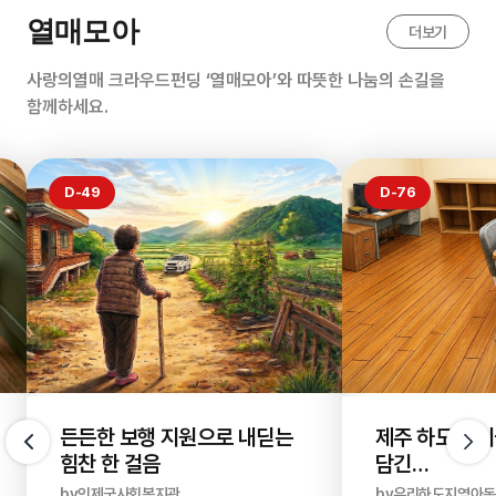
열매모아
더보기
사랑의열매 크라우드펀딩 ‘열매모아’와 따뜻한 나눔의 손길을
함께하세요.
D-49
D-76
든든한 보행 지원으로 내딛는
제주 하도 아
힘찬 한 걸음
담긴
새 보금자리
by인제군사회복지관
by우리하도지역아