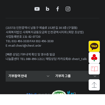
(21573) 인천광역시 남동구 예술로 152번길 30 3층 (구월동)
사회복지법인 사회복지공동모금회 인천광역시지회 (회장 조상범)
사업등록번호 131-82-07720
TEL 032-456-3333 FAX 032-456-3330
E-mail
chest@chest.or.kr
[빠른 상담] 기부내역 확인 및 영수증 발급
나눔콜센터 TEL 080-890-1212 / 채팅상담 카카오톡ID chest_talk
기부참여 안내
기부자 그룹
상단으로