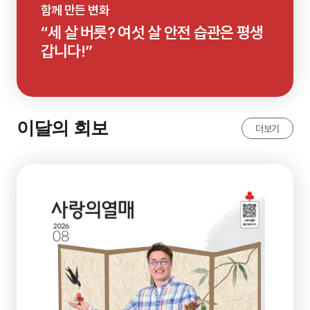
함께 만든 변화
“세 살 버릇? 여섯 살 안전 습관은 평생
갑니다!”
이달의 회보
더보기