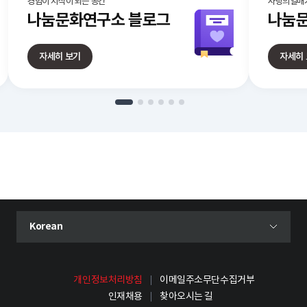
경험이 지식이 되는 공간
사랑의열매가
나눔문화연구소
블로그
나눔문
자세히 보기
자세히
현재 선택된 언어
Korean
언어 선택 메뉴 열기
개인정보처리방침
이메일주소무단수집거부
인재채용
찾아오시는 길