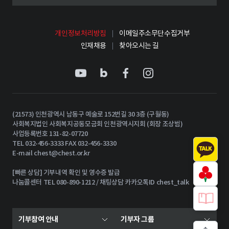
개인정보처리방침
이메일주소무단수집거부
인재채용
찾아오시는 길
(21573) 인천광역시 남동구 예술로 152번길 30 3층 (구월동)
사회복지법인 사회복지공동모금회 인천광역시지회 (회장 조상범)
사업등록번호 131-82-07720
TEL 032-456-3333 FAX 032-456-3330
E-mail
chest@chest.or.kr
[빠른 상담] 기부내역 확인 및 영수증 발급
나눔콜센터 TEL 080-890-1212 / 채팅상담 카카오톡ID chest_talk
기부참여 안내
기부자 그룹